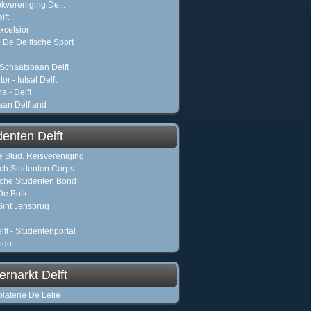
ekvereniging De...
lft
xcelsior
 De Delftsche Sport
chaatsbaan Delft
or - futsal Delft
a - Delft
aan Delfland
denten Delft
 Stud. Reisvereniging
sch Studenten Corps
sche Studenten Bond
De Bolk
int Jansbrug
lft - Studentenportal
odo
rnarkt Delft
laterie De Lelie