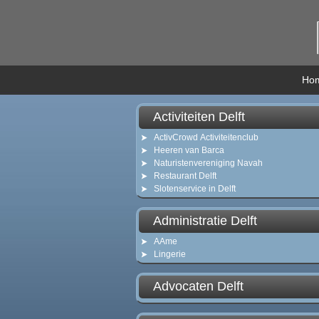
Ho
Activiteiten Delft
ActivCrowd Activiteitenclub
Heeren van Barca
Naturistenvereniging Navah
Restaurant Delft
Slotenservice in Delft
Administratie Delft
AAme
Lingerie
Advocaten Delft