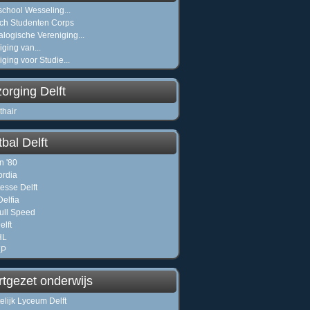
chool Wesseling...
sch Studenten Corps
logische Vereniging...
iging van...
ging voor Studie...
orging Delft
thair
bal Delft
n '80
rdia
tesse Delft
elfia
ull Speed
elft
HL
EP
rtgezet onderwijs
elijk Lyceum Delft