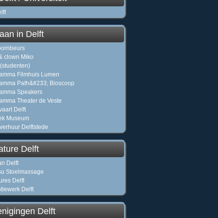
lft
aan in Delft
ornbeurs
& clown Miko
 (studenten)
ramma Filmhuis Lumen
amma Path&#233; Bioscoop
ramma Speakers
amma Theater de Veste
aart Delft
iek Museum
verhuur Delftstede
ture Delft
an Delft
su Stoelmassage
ures Delft
tiewerk Delft
nigingen Delft