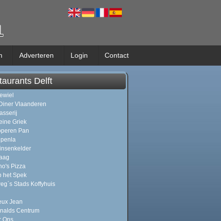
n
Adverteren
Login
Contact
aurants Delft
rewiel
Diner Vlaanderen
asserij
eine Griek
operen Pan
jpenla
insenkelder
aag
o's Pizza
p het Spek
eg`s Stads Koffyhuis
eux Jean
nalds Centrum
r Ons