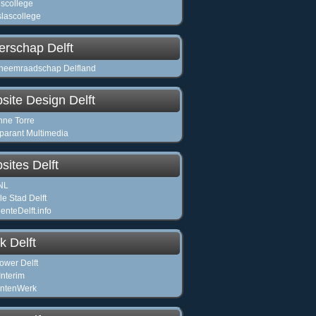
uscollege
slascollege
erschap Delft
heemraadschap Delfland
site Design Delft
ne Torre
parant Multimedia
sites Delft
.NL
le Stad Delft
nteDelft.info
k Delft
wer Delft
Interim
entenWerk