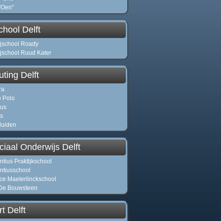
"Oen"
chool Delft
ijschool Roady
ijschool Ruud Kater
ting Delft
ra
 Polo
lus
s
luiden
iaal Onderwijs Delft
ntius Praktijkschool
ntiusschool
ce Maeterlinckschool
De Bouwsteen
t Delft