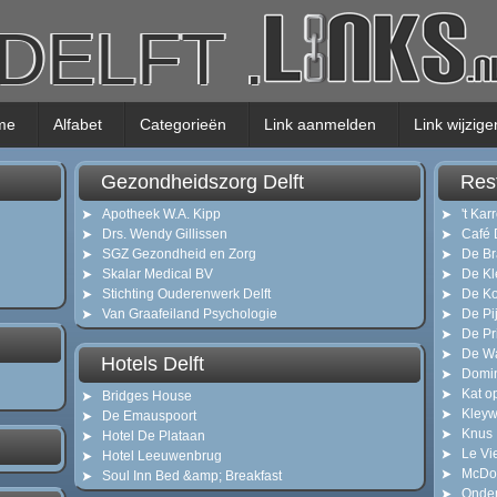
DELFT
.
me
Alfabet
Categorieën
Link aanmelden
Link wijzige
Gezondheidszorg Delft
Rest
Apotheek W.A. Kipp
't Kar
Drs. Wendy Gillissen
Café 
SGZ Gezondheid en Zorg
De Br
Skalar Medical BV
De Kl
Stichting Ouderenwerk Delft
De K
Van Graafeiland Psychologie
De Pi
De Pr
De W
Hotels Delft
Domin
Kat o
Bridges House
Kleyw
De Emauspoort
Knus
Hotel De Plataan
Le Vi
Hotel Leeuwenbrug
McDo
Soul Inn Bed &amp; Breakfast
Onde