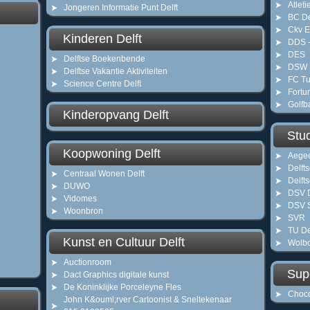
Atleti
Jongeren Informatie Punt Delft
BC De
Ckv E
Kinderen Delft
DDS -
DES
Delftse Boekenbende
DSW S
Delftse Vakantie Aktiviteiten
FC Tut
Science Centre Delft
Fortun
Golfb
Kinderopvang Delft
Stu
Koopwoning Delft
Aegee
Delft
Centraal Wonen Delft
Delft
DUWO
DSV 
Vidomes
DSV S
Woonbron
SVR
TU De
Kunst en Cultuur Delft
Wolb
Auctionroom
Supe
Dact Graphics digitale kunst
De Koninklijke Porceleyne Fles
Choco
John K&ouml;rver Cartoonist & Sneltekenaar