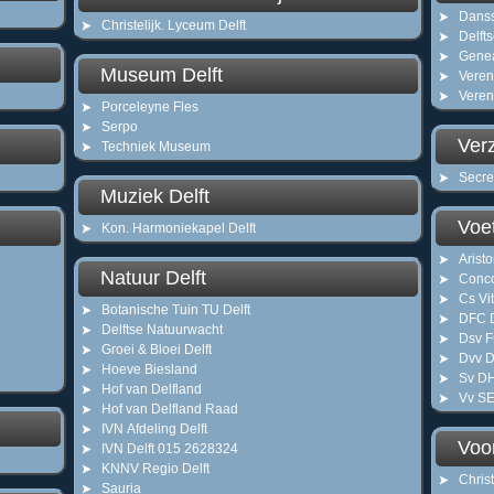
Danss
Christelijk. Lyceum Delft
Delft
Genea
Museum Delft
Veren
Vereni
Porceleyne Fles
Serpo
Verz
Techniek Museum
Secre
Muziek Delft
Voet
Kon. Harmoniekapel Delft
Aristo
Natuur Delft
Conco
Cs Vi
Botanische Tuin TU Delft
DFC D
Delftse Natuurwacht
Dsv F
Groei & Bloei Delft
Dvv D
Hoeve Biesland
Sv D
Hof van Delfland
Vv S
Hof van Delfland Raad
IVN Afdeling Delft
Voo
IVN Delft 015 2628324
KNNV Regio Delft
Christ
Sauria