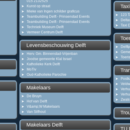
015 2132525
Taxi
Kunst op straat
Mieke van Ingen schilder graficus
123 Ta
Teambuilding Delft - Prinsenstad Events
Delta
Teambuilding Delft - Prinsenstad Events
Taxi D
Techniek Museum Delft
Vermeer Centrum Delft
Toer
Levensbeschouwing Delft
Delftp
Gemee
Herv. Gm. Binnenstad-Vrijenban
Toeris
Joodse gemeente Klal Israel
Katholieke Kerk Delft
MoTiv
Tran
Oud-Katholieke Parochie
Postk
Veldw
Makelaars
Verhui
Verhui
De Bruyn
Zwatr
Hof van Delft
V&amp;W Makelaars
Van Silfhout
Trou
Makelaars Delft
TU D