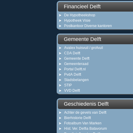
Financieel Delft
De Hypotheekshop
Hypotheek Visie
Postkantoor Diverse kantoren
Gemeente Delft
Avalex huisvuil / grofvuil
CDA Delft
Gemeente Delft
Gemeenteraad
Portal Delft.nl
PvdA Delft
Stadsbelangen
STIP
VVD Delft
Geschiedenis Delft
Achter de gevels van Delft
Bierhistorie Delft
Fotoalbum Van Marken
Hist. Ver. Delfia Batavorum