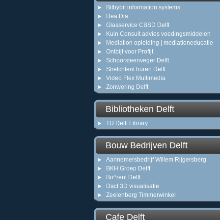
Bitbybit information systems
Dea Dia
Glasservice CBSD Delft
Kuin Consult advies voedingsmiddelen
Mediation opleiding | mediationeducatie
Ontbijt voor Profijt
Schoorsteenveger Delft
Stretchtent huren Delft
Video Flex Multimedia
Zonwering Delft
Bibliotheken Delft
TU Delft Library
Bouw Bedrijven Delft
Aannemersbedrijf Willem Rijgersberg
BKH Groep Delft
Bo^rent Delft
Dact 3D visualisatie
Zeelenberg Timmerwinkel
Cafe Delft