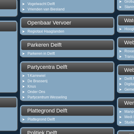
Groti
Vogelwacht Delft
Stani
Vrienden van Biesland
Wat
Openbaar Vervoer
Hoog
Regiotaxi Haaglanden
Web
Parkeren Delft
Roxan
Parkeren in Delft
Trans
Partycentra Delft
Web
't Karrewiel
Delft
De Brasserij
Digita
Knus
Gemee
Onder Ons
Partycentrum Wesseling
Wer
Plattegrond Delft
Manpo
Medi 
Plattegrond Delft
Stud
Politiek Delft