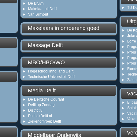
De Bruyn
TU De
Makelaar uit Delft
Van Silfhout
Uitg
Makelaars in onroerend goed
De Ko
Joke 
Lorre
Massage Delft
Prog
Progr
Prog
MBO/HBO/WO
Progr
Rondv
Hogeschool Inholland Delft
Tecn
Technische Universiteit Delft
Zalen
Media Delft
Vaca
De Delftsche Courant
Bijba
Delft op Zondag
Shiat
District 8
Vacat
PolitiekDelft.nl
Vakan
Ziekenomroep Delft
Vere
Middelbaar Onderwijs