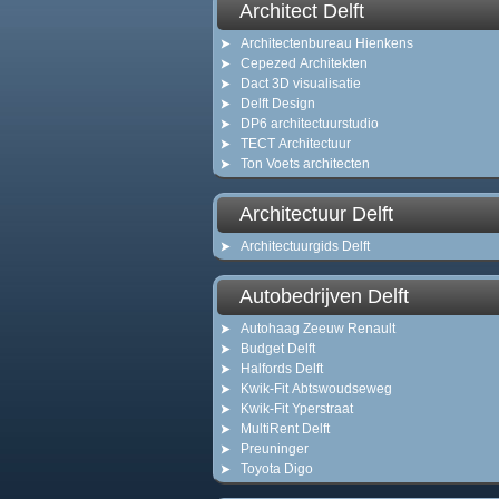
Architect Delft
Architectenbureau Hienkens
Cepezed Architekten
Dact 3D visualisatie
Delft Design
DP6 architectuurstudio
TECT Architectuur
Ton Voets architecten
Architectuur Delft
Architectuurgids Delft
Autobedrijven Delft
Autohaag Zeeuw Renault
Budget Delft
Halfords Delft
Kwik-Fit Abtswoudseweg
Kwik-Fit Yperstraat
MultiRent Delft
Preuninger
Toyota Digo