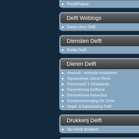
Food4Future
Delft Weblogs
Dwars door Delft
Diensten Delft
Politie Delft
Dieren Delft
Amivedi - vermiste huisdieren
Aquariumver. Danio Rerio
Dierenasiel 't Julialaantje
Dierenkliniek Delfland
Dierenkliniek Kalverbos
Hondenvereniging De Schie
Vogel- & Egelopvang Delft
Drukkerij Delft
Tan Heck drukkerij