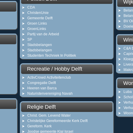
Wijk
CDA
Belan
ChristenUnie
Belan
Gemeente Delft
BV Ol
Groen Links
Doele
GroenLinks
Partij van de Arbeid
Win
SP
Stadsbelangen
C&A D
Stadsbelangen
Capri
Studenten Techniek In Politiek
Kloeg
Livera
Recreatie / Hobby Delft
Makro
ActivCrowd Activiteitenclub
Won
Congregatie Delft
Heeren van Barca
Luba 
Naturistenvereniging Navah
Schol
Verhui
Religie Delft
Verhu
Woon
Christ. Gem. Levend Water
Christelijke Gereformeerde Kerk Delft
Gereform. Kerk
Joodse gemeente Klal Israel