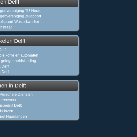
en Delft
genvereniging TU-Noord
genvereniging Zuidpoort
ofsbuurt-Westerkwartier
nstraat
kelen Delft
elft
ole koffie en automaten
 gelegenheidskleding
 Delft
 Delft
en in Delft
Personele Diensten
ierenwerk
sbedrijf Delft
isdozen
net Haaglanden