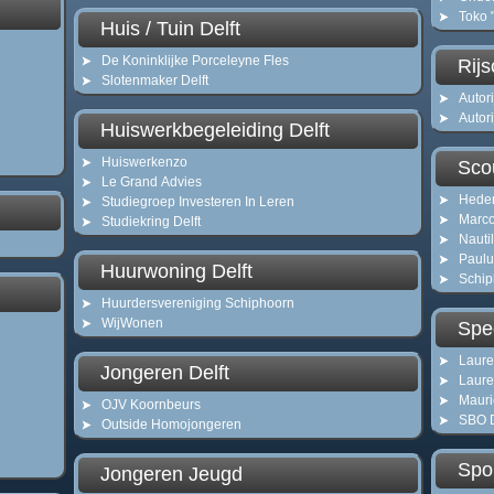
Toko 
Huis / Tuin Delft
De Koninklijke Porceleyne Fles
Rijs
Slotenmaker Delft
Autor
Autor
Huiswerkbegeleiding Delft
Huiswerkenzo
Scou
Le Grand Advies
Hede
Studiegroep Investeren In Leren
Marco
Studiekring Delft
Nauti
Paulu
Huurwoning Delft
Schip
Huurdersvereniging Schiphoorn
WijWonen
Spec
Laure
Jongeren Delft
Laure
Mauri
OJV Koornbeurs
SBO 
Outside Homojongeren
Spor
Jongeren Jeugd