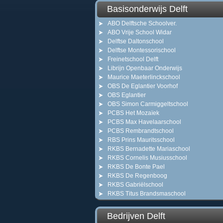
Basisonderwijs Delft
ABO Delftsche Schoolver.
ABO Vrije School Widar
Delftse Daltonschool
Delftse Montessorischool
Freinetschool Delft
Librijn Openbaar Onderwijs
Maurice Maeterlinckschool
OBS De Eglantier Voorhof
OBS Eglantier
OBS Simon Carmiggeltschool
PCBS Het Mozaïek
PCBS Max Havelaarschool
PCBS Rembrandtschool
RBS Prins Mauritsschool
RKBS Bernadette Mariaschool
RKBS Cornelis Musiusschool
RKBS De Bonte Pael
RKBS De Regenboog
RKBS Gabriëlschool
RKBS Titus Brandsmaschool
Bedrijven Delft