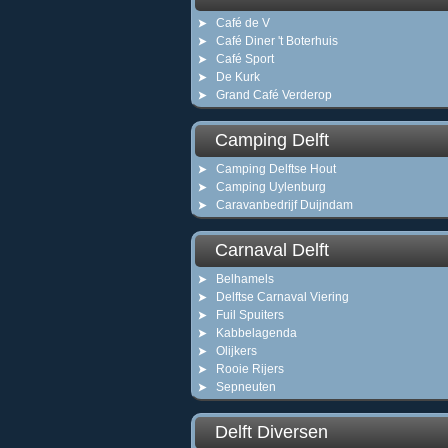
Café de V
Café Diner 't Boterhuis
Café Sport
De Kurk
Grand Café Verderop
Camping Delft
Camping Delftse Hout
Camping Uylenburg
Caravanbedrijf Duijndam
Carnaval Delft
Belhamels
Delftse Carnaval Viering
Fuil Spuiters
Kabbelagenda
Olijkers
Rooie Rijers
Sepneuten
Delft Diversen