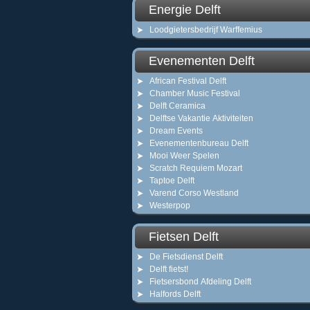
Energie Delft
Loodgietersbedrijf Warffemius
Evenementen Delft
African Festival Delft
Chamber Music Festival
Delft Ceramica
Delftse Vakantie Aktiviteiten
Dream Events
Evenementenbureau Delft
Mooi Weer Spelen
Scratch Requiem Mozart
Taptoe Delft
Varend Corso Westland
Westerpop
Fietsen Delft
De Fietsdienst Delft
Delft fietst!
Fietsersbond Afdeling Delft
Halfords Delft