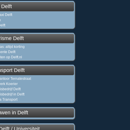
 Delft
xi Delft
x
elft
isme Delft
as: altijd korting
nte Delft
ten op Delft.nl
sport Delft
antoor Ternatestraat
erk Koerier
sbedrijf Delft
sbedrijf in Delft
a Transport
wen in Delft
elft / Universiteit